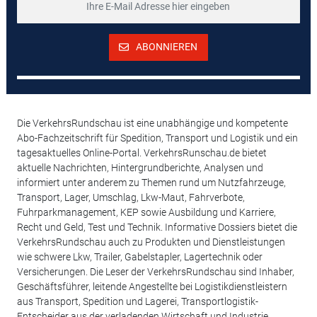
ABONNIEREN
Die VerkehrsRundschau ist eine unabhängige und kompetente
Abo-Fachzeitschrift für Spedition, Transport und Logistik und ein
tagesaktuelles Online-Portal. VerkehrsRunschau.de bietet
aktuelle Nachrichten, Hintergrundberichte, Analysen und
informiert unter anderem zu Themen rund um Nutzfahrzeuge,
Transport, Lager, Umschlag, Lkw-Maut, Fahrverbote,
Fuhrparkmanagement, KEP sowie Ausbildung und Karriere,
Recht und Geld, Test und Technik. Informative Dossiers bietet die
VerkehrsRundschau auch zu Produkten und Dienstleistungen
wie schwere Lkw, Trailer, Gabelstapler, Lagertechnik oder
Versicherungen. Die Leser der VerkehrsRundschau sind Inhaber,
Geschäftsführer, leitende Angestellte bei Logistikdienstleistern
aus Transport, Spedition und Lagerei, Transportlogistik-
Entscheider aus der verladenden Wirtschaft und Industrie.