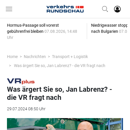
Hormus-Passage soll vorerst
Niedrigwasser stoppt
gebührenfrei bleiben
07.08.2026, 14:48
nach Bulgarien
07.08
Uhr
Home
Nachrichten
Transport + Logistik
Was ärgert Sie so, Jan Labrenz? - die VR fragt nach
Was ärgert Sie so, Jan Labrenz? -
die VR fragt nach
29.07.2024 08:50 Uhr