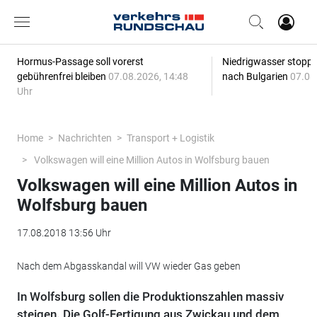
Hormus-Passage soll vorerst
Niedrigwasser stoppt
gebührenfrei bleiben
07.08.2026, 14:48
nach Bulgarien
07.08
Uhr
Home
Nachrichten
Transport + Logistik
Volkswagen will eine Million Autos in Wolfsburg bauen
Volkswagen will eine Million Autos in
Wolfsburg bauen
17.08.2018 13:56 Uhr
Nach dem Abgasskandal will VW wieder Gas geben
In Wolfsburg sollen die Produktionszahlen massiv
steigen. Die Golf-Fertigung aus Zwickau und dem