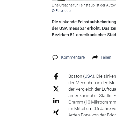
Eine Ursache für Feinstaub ist der Auto
© Foto: ddp
Die sinkende Feinstaubbelastun
der USA messbar erhöht. Das zeig
Bezirken 51 amerikanischer Städ
Kommentare
Teilen
Boston (
USA
). Die sink
der Menschen in den Met
der Vergleich der Luftqu
amerikanischer Städte. 
Gramm (10 Mikrogramm) 
im Mittel um 0,6 Jahre v
Arden Pope von der Brig