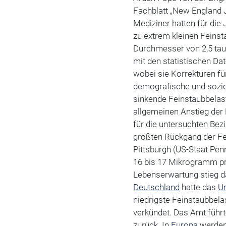
Fachblatt „New England J
Mediziner hatten für die
zu extrem kleinen Feinst
Durchmesser von 2,5 taus
mit den statistischen Da
wobei sie Korrekturen fü
demografische und sozi
sinkende Feinstaubbelas
allgemeinen Anstieg der 
für die untersuchten Bez
größten Rückgang der Fe
Pittsburgh (US-Staat Pen
16 bis 17 Mikrogramm pro
Lebenserwartung stieg d
Deutschland
hatte das
U
niedrigste Feinstaubbel
verkündet. Das Amt führt
zurück. In
Europa
werden 