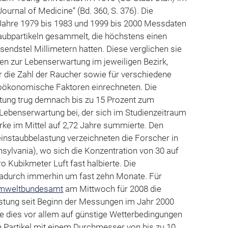
ournal of Medicine“ (Bd. 360, S. 376). Die
 Jahre 1979 bis 1983 und 1999 bis 2000 Messdaten
aubpartikeln gesammelt, die höchstens einen
endstel Millimetern hatten. Diese verglichen sie
ten zur Lebenserwartung im jeweiligen Bezirk,
r die Zahl der Raucher sowie für verschiedene
oökonomische Faktoren einrechneten. Die
tung trug demnach bis zu 15 Prozent zum
Lebenserwartung bei, der sich im Studienzeitraum
irke im Mittel auf 2,72 Jahre summierte. Den
instaubbelastung verzeichneten die Forscher in
nsylvania), wo sich die Konzentration von 30 auf
 Kubikmeter Luft fast halbierte. Die
adurch immerhin um fast zehn Monate. Für
mweltbundesamt
am Mittwoch für 2008 die
astung seit Beginn der Messungen im Jahr 2000
e dies vor allem auf günstige Wetterbedingungen
Partikel mit einem Durchmesser von bis zu 10