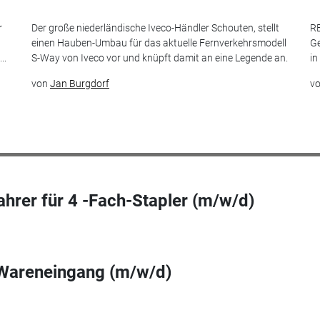
r
Der große niederländische Iveco-Händler Schouten, stellt
RE
einen Hauben-Umbau für das aktuelle Fernverkehrsmodell
Ge
..
S-Way von Iveco vor und knüpft damit an eine Legende an.
in
von
Jan Burgdorf
v
ahrer für 4 -Fach-Stapler (m/w/d)
 Wareneingang (m/w/d)