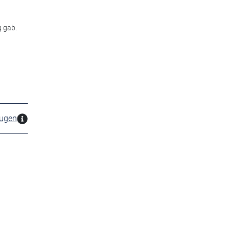
g gab.
zugen