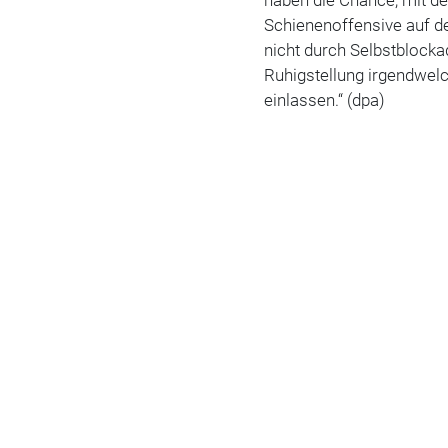
haben die Chance, mit d
Schienenoffensive auf d
nicht durch Selbstblock
Ruhigstellung irgendwelc
einlassen.“ (dpa)