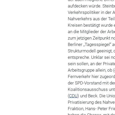
aufdecken würde. Steinb
Verkehrspolitiker in de
Nahverkehrs aus der Teil
Kreisen bestätigt wurde 
an die Mitglieder der Arb
zum jetzigen Zeitpunkt no
Berliner „Tagesspiegel“ 
Strukturmodell geeinigt,
entspreche. Unklar sei n
sein sollen, an der Privat
Arbeitsgruppe allein, ob
Fernverkehr hier zugeordn
der SPD-Vorstand mit de
Koalitionsausschuss unt
(
CDU
) und Beck. Die Uni
Privatisierung des Nahve
Fraktion, Hans- Peter Fr