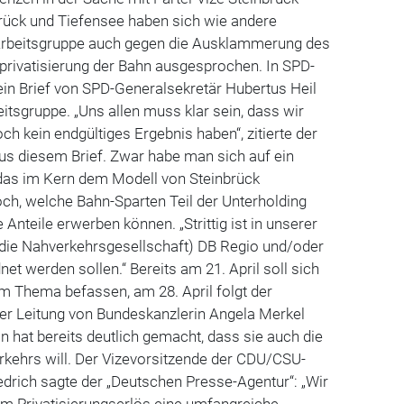
rück und Tiefensee haben sich wie andere
r Arbeitsgruppe auch gegen die Ausklammerung des
privatisierung der Bahn ausgesprochen. In SPD-
ein Brief von SPD-Generalsekretär Hubertus Heil
eitsgruppe. „Uns allen muss klar sein, dass wir
ch kein endgültiges Ergebnis haben“, zitierte der
aus diesem Brief. Zwar habe man sich auf ein
 das im Kern dem Modell von Steinbrück
och, welche Bahn-Sparten Teil der Unterholding
e Anteile erwerben können. „Strittig ist in unserer
 (die Nahverkehrsgesellschaft) DB Regio und/oder
et werden sollen.“ Bereits am 21. April soll sich
m Thema befassen, am 28. April folgt der
er Leitung von Bundeskanzlerin Angela Merkel
on hat bereits deutlich gemacht, dass sie auch die
rkehrs will. Der Vizevorsitzende der CDU/CSU-
iedrich sagte der „Deutschen Presse-Agentur“: „Wir