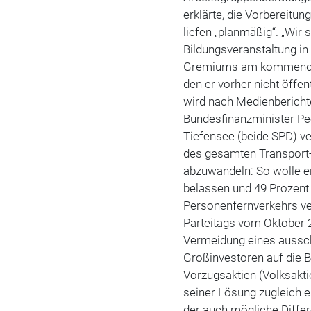
erklärte, die Vorbereitu
liefen „planmäßig“. „Wir 
Bildungsveranstaltung in B
Gremiums am kommenden
den er vorher nicht öffe
wird nach Medienbericht
Bundesfinanzminister Pe
Tiefensee (beide SPD) ve
des gesamten Transport-
abzuwandeln: So wolle e
belassen und 49 Prozent 
Personenfernverkehrs ve
Parteitags vom Oktober 
Vermeidung eines ausschl
Großinvestoren auf die 
Vorzugsaktien (Volksakt
seiner Lösung zugleich 
der auch mögliche Differ