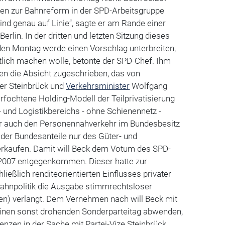
ngen zur Bahnreform in der SPD-Arbeitsgruppe
sind genau auf Linie“, sagte er am Rande einer
erlin. In der dritten und letzten Sitzung dieses
 Montag werde einen Vorschlag unterbreiten,
ntlich machen wolle, betonte der SPD-Chef. Ihm
en die Absicht zugeschrieben, das von
er Steinbrück und
Verkehrsminister
Wolfgang
rfochtene Holding-Modell der Teilprivatisierung
 und Logistikbereichs - ohne Schienennetz -
r auch den Personennahverkehr im Bundesbesitz
der Bundesanteile nur des Güter- und
rkaufen. Damit will Beck dem Votum des SPD-
2007 entgegenkommen. Dieser hatte zur
ießlich renditeorientierten Einflusses privater
Bahnpolitik die Ausgabe stimmrechtsloser
ien) verlangt. Dem Vernehmen nach will Beck mit
einen sonst drohenden Sonderparteitag abwenden,
enzen in der Sache mit Partei-Vize Steinbrück