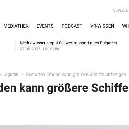
NEWSLE
MEDIATHEK
EVENTS
PODCAST
VR-WISSEN
WH
Niedrigwasser stoppt Schwertransport nach Bulgarien
07.08.2026, 14:19 Uhr
+ Logistik
Seehafen Emden kann größere Schiffe abfertigen
en kann größere Schiffe