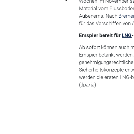
Wochen im November sau
Material vom Flussboden 
Außenems. Nach
Breme
für das Verschiffen von 
Emspier bereit für
LNG
Ab sofort können auch mi
Emspier betankt werden. 
genehmigungsrechtliche
Sicherheitskonzepte ent
werden die ersten LNG-b
(dpa/ja)