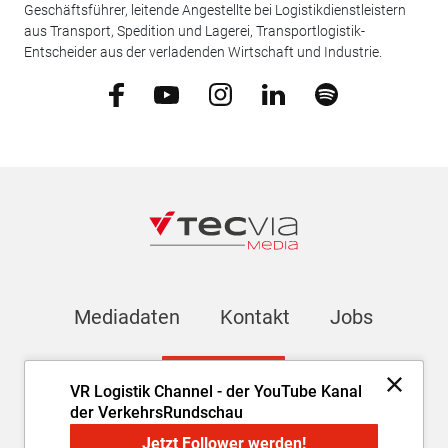
Geschäftsführer, leitende Angestellte bei Logistikdienstleistern
aus Transport, Spedition und Lagerei, Transportlogistik-
Entscheider aus der verladenden Wirtschaft und Industrie.
Mediadaten
Kontakt
Jobs
Newsletter
VR Logistik Channel - der YouTube Kanal
der VerkehrsRundschau
Impressum
AGB
Datenschutz
Cookie-Einstellungen
Jetzt Follower werden!