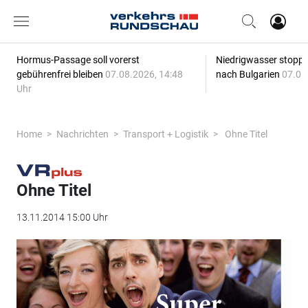
Hormus-Passage soll vorerst
Niedrigwasser stoppt
gebührenfrei bleiben
07.08.2026, 14:48
nach Bulgarien
07.08
Uhr
Home
Nachrichten
Transport + Logistik
Ohne Titel
Ohne Titel
13.11.2014 15:00 Uhr