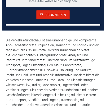
ABONNIEREN
Die VerkehrsRundschau ist eine unabhängige und kompetente
Abo-Fachzeitschrift für Spedition, Transport und Logistik und ein
tagesaktuelles Online-Portal. VerkehrsRunschau.de bietet
aktuelle Nachrichten, Hintergrundberichte, Analysen und
informiert unter anderem zu Themen rund um Nutzfahrzeuge,
Transport, Lager, Umschlag, Lkw-Maut, Fahrverbote,
Fuhrparkmanagement, KEP sowie Ausbildung und Karriere,
Recht und Geld, Test und Technik. Informative Dossiers bietet die
VerkehrsRundschau auch zu Produkten und Dienstleistungen
wie schwere Lkw, Trailer, Gabelstapler, Lagertechnik oder
Versicherungen. Die Leser der VerkehrsRundschau sind Inhaber,
Geschäftsführer, leitende Angestellte bei Logistikdienstleistern
aus Transport, Spedition und Lagerei, Transportlogistik-
Entscheider aus der verladenden Wirtschaft und Industrie.