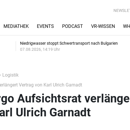
NEWSLE
MEDIATHEK
EVENTS
PODCAST
VR-WISSEN
WH
Niedrigwasser stoppt Schwertransport nach Bulgarien
07.08.2026, 14:19 Uhr
+ Logistik
rlängert Vertrag von Karl Ulrich Garnadt
go Aufsichtsrat verlänge
arl Ulrich Garnadt