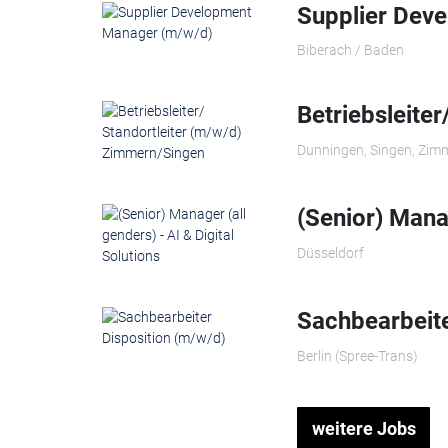
Supplier Dev
Biberach / Baden
Betriebsleite
Dunningen, Singen, Zim
(Senior) Manag
Düsseldorf
Sachbearbeite
Berlin (Spree-Trans)
weitere Jobs