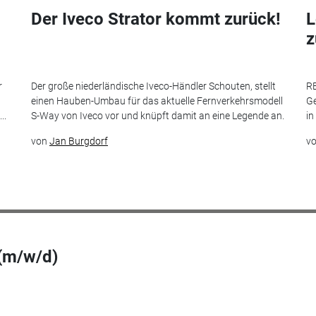
Der Iveco Strator kommt zurück!
L
r
Der große niederländische Iveco-Händler Schouten, stellt
RE
einen Hauben-Umbau für das aktuelle Fernverkehrsmodell
Ge
..
S-Way von Iveco vor und knüpft damit an eine Legende an.
in
von
Jan Burgdorf
v
 (m/w/d)