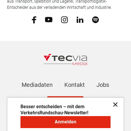
aus Transport, Spedition und Lagerei, Transportlogistik-
Entscheider aus der verladenden Wirtschaft und Industrie.
Mediadaten
Kontakt
Jobs
Newsletter
Besser entscheiden – mit dem
VerkehrsRundschau-Newsletter!
Impressum
AGB
Datenschutz
Cookie-Einstellungen
Anmelden