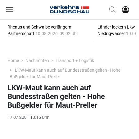
Rhenus und Schwalbe verlängern
Länder lockern Lkw-
Partnerschaft
10.08.2026, 09:02 Uhr
Niedrigwasser
10.08.
Home
Nachrichten
Transport + Logistik
LKW-Maut kann auch auf Bundesstraßen gelten - Hohe
Bußgelder für Maut-Preller
LKW-Maut kann auch auf
Bundesstraßen gelten - Hohe
Bußgelder für Maut-Preller
17.07.2001 13:15 Uhr