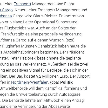
r Leiter
Transport
Management and Flight
a Cargo
. Neuer Leiter Transport Management und
fthansa
Cargo wird Claus Richter. Er kommt von
o er bislang Leiter Operational Support und
des Flugbetriebs war. Auch an der Spitze der
 Frankfurt gibt es eine personelle Veränderung:
Lufthansa Cargo auf eigenen Wunsch. (szs)
 Flughafen Münster/Osnabrück haben heute die
nes Autobahnzubringers begonnen. Der Präsident
ster, Peter Paziorek, bezeichnete die geplante
ndung an das Verkehrsnetz. Außerdem sei die zwei
g ein positives Signal für Betriebe, die sich in der
ten. Der Bau kostet 9,2 Millionen Euro. Der Airport
afen in
Nordrhein-Westfalen
. (dpa)
Politik
Umweltbehörde will dem Kampf Kaliforniens und
gegen die Umweltbelastung durch Autoabgase
n. Die Behörde lehnte am Mittwoch einen Antrag
ingang eine Verringerung der Abgaswerte