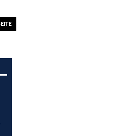
EITE
e