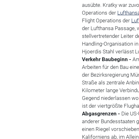
ausübte. Kratky war zuvo
Operations der
Lufthans
Flight Operations der
Lu
der Lufthansa Passage, w
stellvertretender Leiter 
Handling-Organisation in
Hjoerdis Stahl verlässt 
Verkehr
Baubeginn -
Am
Arbeiten für den Bau ei
der Bezirksregierung Mün
Straße als zentrale Anbi
Kilometer lange Verbindun
Gegend niederlassen woll
ist der viertgrößte Flugh
Abgasgrenzen -
Die US-
anderer Bundesstaaten 
einen Riegel vorschiebe
Kaliforniens ab, im Alle