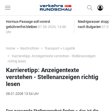
Hormus-Passage soll vorerst
Niedrigwasser stoppt
gebührenfrei bleiben
07.08.2026, 14:48
nach Bulgarien
07.08
Uhr
Home
Nachrichten
Transport + Logistik
Karrieretipp: Anzeigentexte verstehen - Stellenanzeigen
richtig lesen
Karrieretipp: Anzeigentexte
verstehen - Stellenanzeigen richtig
lesen
08.01.2008 13:54 Uhr
Das passende Stellenangebot finden – das ist die