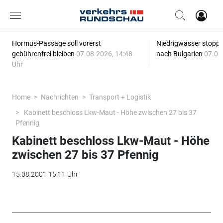
Hormus-Passage soll vorerst
Niedrigwasser stoppt
gebührenfrei bleiben
07.08.2026, 14:48
nach Bulgarien
07.08
Uhr
Home
Nachrichten
Transport + Logistik
Kabinett beschloss Lkw-Maut - Höhe zwischen 27 bis 37
Pfennig
Kabinett beschloss Lkw-Maut - Höhe
zwischen 27 bis 37 Pfennig
15.08.2001 15:11 Uhr