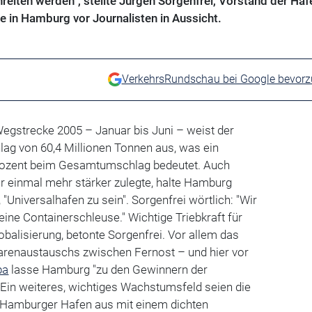
hreiten werden", stellte Jürgen Sorgenfrei, Vorstand der Haf
in Hamburg vor Journalisten in Aussicht.
VerkehrsRundschau bei Google bevor
 Wegstrecke 2005 – Januar bis Juni – weist der
ag von 60,4 Millionen Tonnen aus, was ein
rozent beim Gesamtumschlag bedeutet. Auch
r einmal mehr stärker zulegte, halte Hamburg
"Universalhafen zu sein". Sorgenfrei wörtlich: "Wir
eine Containerschleuse." Wichtige Triebkraft für
obalisierung, betonte Sorgenfrei. Vor allem das
renaustauschs zwischen Fernost – und hier vor
pa
lasse Hamburg "zu den Gewinnern der
 Ein weiteres, wichtiges Wachstumsfeld seien die
 Hamburger Hafen aus mit einem dichten