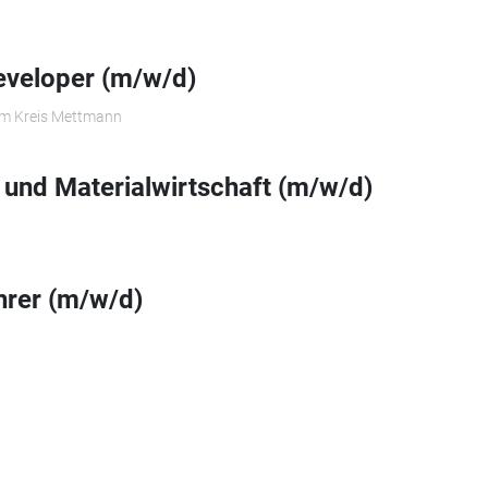
eveloper (m/w/d)
 im Kreis Mettmann
f und Materialwirtschaft (m/w/d)
hrer (m/w/d)