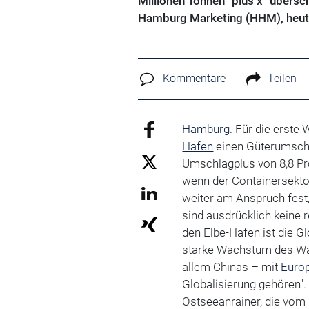
Millionen Tonnen "plus x" übersc
Hamburg Marketing (HHM), heute 
Kommentare
Teilen
Hamburg
. Für die erste
Hafen
einen Güterumschl
Umschlagplus von 8,8 P
wenn der Containersekto
weiter am Anspruch fest, 
sind ausdrücklich keine r
den Elbe-Hafen ist die Gl
starke Wachstum des Wa
allem Chinas – mit
Euro
Globalisierung gehören".
Ostseeanrainer, die vom