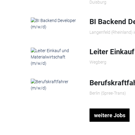
Duisburg
BI Backend D
Langenfeld (Rheinland)
Leiter Einkau
Wegberg
Berufskraftfa
Berlin (Spree-Trans)
weitere Jobs