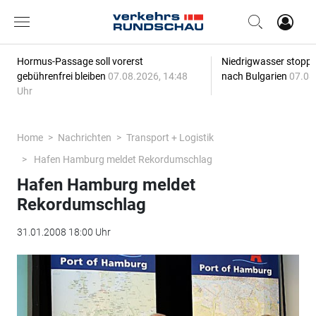
Hormus-Passage soll vorerst
Niedrigwasser stoppt
gebührenfrei bleiben
07.08.2026, 14:48
nach Bulgarien
07.08
Uhr
Home
Nachrichten
Transport + Logistik
Hafen Hamburg meldet Rekordumschlag
Hafen Hamburg meldet
Rekordumschlag
31.01.2008 18:00 Uhr