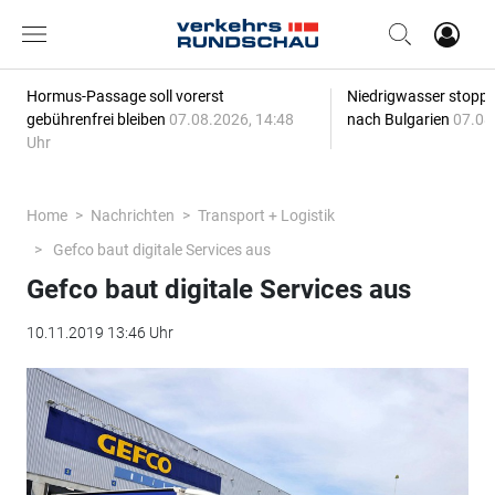
Hormus-Passage soll vorerst
Niedrigwasser stoppt
gebührenfrei bleiben
07.08.2026, 14:48
nach Bulgarien
07.08
Uhr
Home
Nachrichten
Transport + Logistik
Gefco baut digitale Services aus
Gefco baut digitale Services aus
10.11.2019 13:46 Uhr