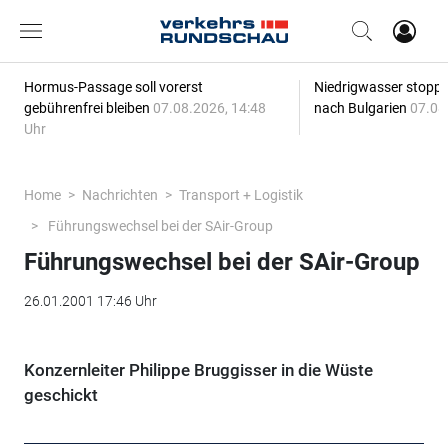
Hormus-Passage soll vorerst
Niedrigwasser stoppt
gebührenfrei bleiben
07.08.2026, 14:48
nach Bulgarien
07.08
Uhr
Home
Nachrichten
Transport + Logistik
Führungswechsel bei der SAir-Group
Führungswechsel bei der SAir-Group
26.01.2001 17:46 Uhr
Konzernleiter Philippe Bruggisser in die Wüste
geschickt