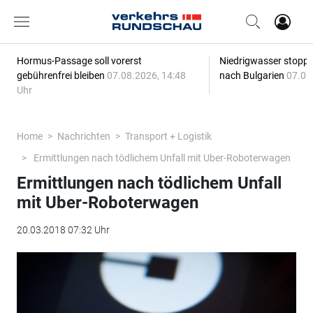
Hormus-Passage soll vorerst
Niedrigwasser stoppt
gebührenfrei bleiben
07.08.2026, 14:48
nach Bulgarien
07.08
Uhr
Home
Nachrichten
Transport + Logistik
Ermittlungen nach tödlichem Unfall mit Uber-Roboterwagen
Ermittlungen nach tödlichem Unfall
mit Uber-Roboterwagen
20.03.2018 07:32 Uhr