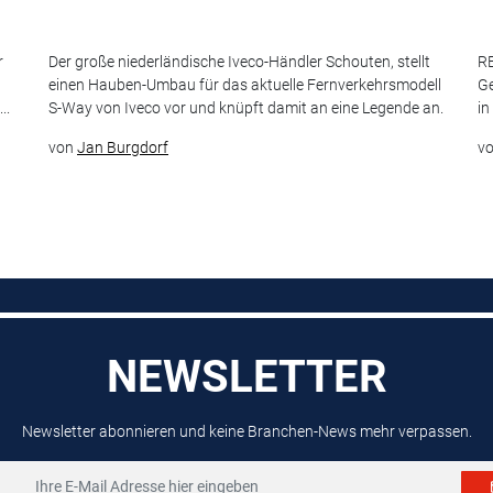
r
Der große niederländische Iveco-Händler Schouten, stellt
RE
einen Hauben-Umbau für das aktuelle Fernverkehrsmodell
Ge
..
S-Way von Iveco vor und knüpft damit an eine Legende an.
in
von
Jan Burgdorf
v
NEWSLETTER
Newsletter abonnieren und keine Branchen-News mehr verpassen.