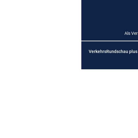
Als Ve
VerkehrsRundschau plus is