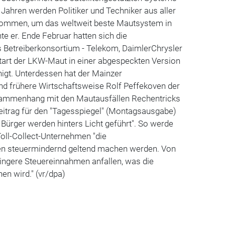
 Jahren werden Politiker und Techniker aus aller
ommen, um das weltweit beste Mautsystem in
te er. Ende Februar hatten sich die
 Betreiberkonsortium - Telekom, DaimlerChrysler
Start der LKW-Maut in einer abgespeckten Version
igt. Unterdessen hat der Mainzer
nd frühere Wirtschaftsweise Rolf Peffekoven der
ammenhang mit den Mautausfällen Rechentricks
eitrag für den "Tagesspiegel" (Montagsausgabe)
e Bürger werden hinters Licht geführt". So werde
oll-Collect-Unternehmen "die
en steuermindernd geltend machen werden. Von
ingere Steuereinnahmen anfallen, was die
en wird." (vr/dpa)