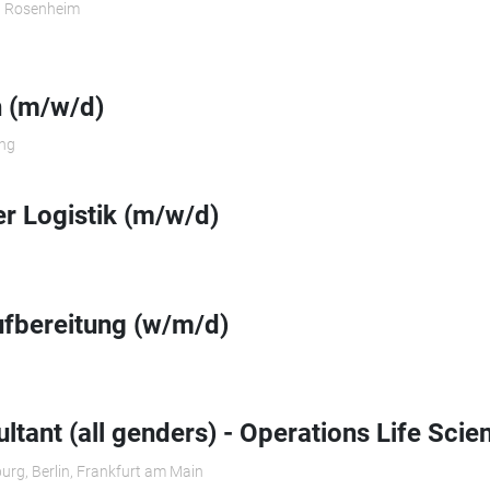
 Rosenheim
n (m/w/d)
ng
r Logistik (m/w/d)
ufbereitung (w/m/d)
ltant (all genders) - Operations Life Scie
urg, Berlin, Frankfurt am Main