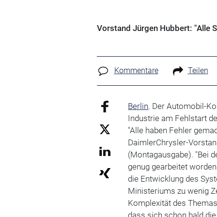
Vorstand Jürgen Hubbert: "Alle 
Kommentare
Teilen
Berlin
. Der Automobil-Ko
Industrie am Fehlstart 
"Alle haben Fehler gemach
DaimlerChrysler-Vorstand
(Montagausgabe). "Bei de
genug gearbeitet worden."
die Entwicklung des Sys
Ministeriums zu wenig Ze
Komplexität des Themas u
dass sich schon bald die