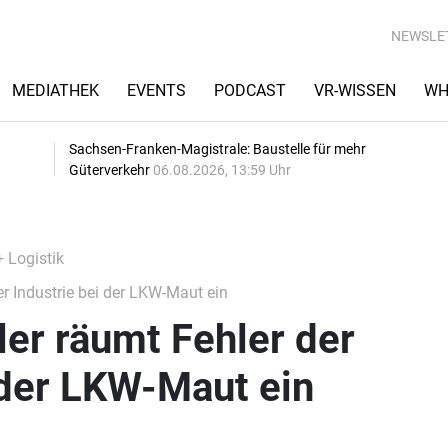
NEWSLE
MEDIATHEK
EVENTS
PODCAST
VR-WISSEN
WH
Sachsen-Franken-Magistrale: Baustelle für mehr
Güterverkehr
06.08.2026, 13:59 Uhr
+ Logistik
r Industrie bei der LKW-Maut ein
er räumt Fehler der
 der LKW-Maut ein