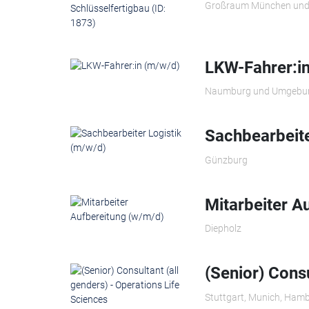
Großraum München und
LKW-Fahrer:i
Naumburg und Umgebu
Sachbearbeite
Günzburg
Mitarbeiter A
Diepholz
(Senior) Consu
Stuttgart, Munich, Hamb