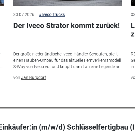
30.07.2026
#Iveco Trucks
03
Der Iveco Strator kommt zurück!
L
r
Der große niederländische Iveco-Händler Schouten, stellt
RE
einen Hauben-Umbau für das aktuelle Fernverkehrsmodell
Ge
..
S-Way von Iveco vor und knüpft damit an eine Legende an.
in
von
Jan Burgdorf
v
Einkäufer:in (m/w/d) Schlüsselfertigbau (