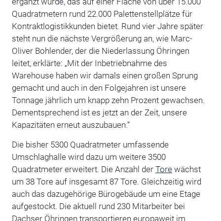
ergänzt wurde, das auf einer Fläche von über 15.000
Quadratmetern rund 22.000 Palettenstellplätze für
Kontraktlogistikkunden bietet. Rund vier Jahre später
steht nun die nächste Vergrößerung an, wie Marc-
Oliver Bohlender, der die Niederlassung Öhringen
leitet, erklärte: „Mit der Inbetriebnahme des
Warehouse haben wir damals einen großen Sprung
gemacht und auch in den Folgejahren ist unsere
Tonnage jährlich um knapp zehn Prozent gewachsen.
Dementsprechend ist es jetzt an der Zeit, unsere
Kapazitäten erneut auszubauen.“
Die bisher 5300 Quadratmeter umfassende
Umschlaghalle wird dazu um weitere 3500
Quadratmeter erweitert. Die Anzahl der
Tore
wächst
um 38 Tore auf insgesamt 87 Tore. Gleichzeitig wird
auch das dazugehörige Bürogebäude um eine Etage
aufgestockt. Die aktuell rund 230 Mitarbeiter bei
Dachser Öhringen transportieren europaweit im