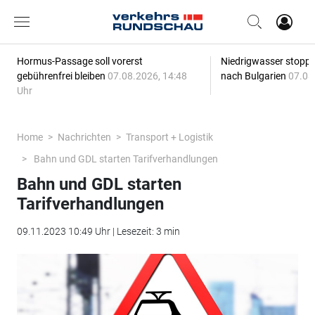
Hormus-Passage soll vorerst
Niedrigwasser stoppt
gebührenfrei bleiben
07.08.2026, 14:48
nach Bulgarien
07.08
Uhr
Home
Nachrichten
Transport + Logistik
Bahn und GDL starten Tarifverhandlungen
Bahn und GDL starten
Tarifverhandlungen
09.11.2023 10:49 Uhr | Lesezeit: 3 min