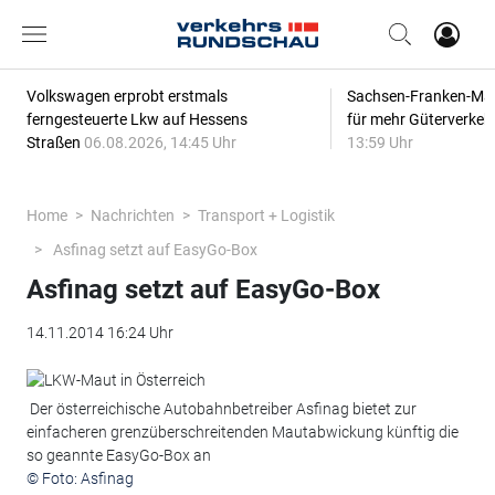
Volkswagen erprobt erstmals
Sachsen-Franken-Magi
ferngesteuerte Lkw auf Hessens
für mehr Güterverkeh
Straßen
06.08.2026, 14:45 Uhr
13:59 Uhr
Home
Nachrichten
Transport + Logistik
Asfinag setzt auf EasyGo-Box
Asfinag setzt auf EasyGo-Box
14.11.2014 16:24 Uhr
Der österreichische Autobahnbetreiber Asfinag bietet zur
einfacheren grenzüberschreitenden Mautabwickung künftig die
so geannte EasyGo-Box an
© Foto: Asfinag