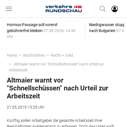
Hormus-Passage soll vorerst
Niedrigwasser stoppt
gebührenfrei bleiben
07.08.2026, 14:48
nach Bulgarien
07.08
Uhr
Home
Nachrichten
Recht + Geld
Altmaier warnt vor "Schnellschüssen" nach Urteil zur
Arbeitszeit
Altmaier warnt vor
"Schnellschüssen" nach Urteil zur
Arbeitszeit
21.05.2019 13:29 Uhr
Künftig sollen Arbeitgeber die gesamte Arbeitszeit ihrer
Beschäftigten systematisch zu erfassen. Doch das Urteil wirft