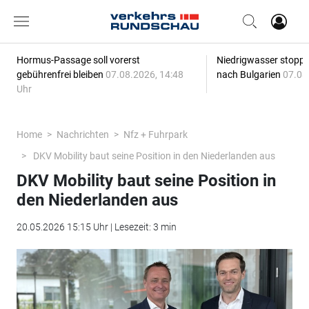
Hormus-Passage soll vorerst
Niedrigwasser stoppt
gebührenfrei bleiben
07.08.2026, 14:48
nach Bulgarien
07.08
Uhr
Home
Nachrichten
Nfz + Fuhrpark
DKV Mobility baut seine Position in den Niederlanden aus
DKV Mobility baut seine Position in
den Niederlanden aus
20.05.2026 15:15 Uhr | Lesezeit: 3 min