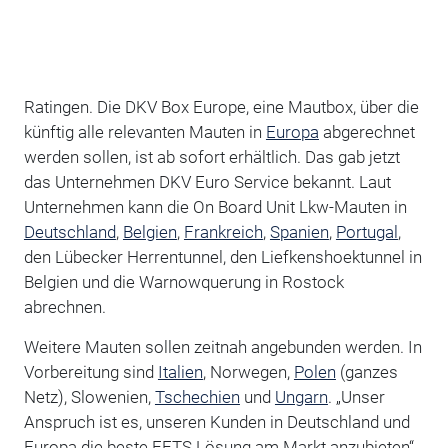
Ratingen. Die DKV Box Europe, eine Mautbox, über die
künftig alle relevanten Mauten in
Europa
abgerechnet
werden sollen, ist ab sofort erhältlich. Das gab jetzt
das Unternehmen DKV Euro Service bekannt. Laut
Unternehmen kann die On Board Unit Lkw-Mauten in
Deutschland
,
Belgien
,
Frankreich
,
Spanien
,
Portugal
,
den Lübecker Herrentunnel, den Liefkenshoektunnel in
Belgien und die Warnowquerung in Rostock
abrechnen.
Weitere Mauten sollen zeitnah angebunden werden. In
Vorbereitung sind
Italien
, Norwegen,
Polen
(ganzes
Netz), Slowenien,
Tschechien
und
Ungarn
. „Unser
Anspruch ist es, unseren Kunden in Deutschland und
Europa die beste EETS Lösung am Markt anzubieten“,