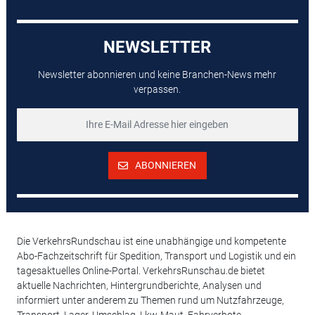
NEWSLETTER
Newsletter abonnieren und keine Branchen-News mehr
verpassen.
ABONNIEREN
Die VerkehrsRundschau ist eine unabhängige und kompetente
Abo-Fachzeitschrift für Spedition, Transport und Logistik und ein
tagesaktuelles Online-Portal. VerkehrsRunschau.de bietet
aktuelle Nachrichten, Hintergrundberichte, Analysen und
informiert unter anderem zu Themen rund um Nutzfahrzeuge,
Transport, Lager, Umschlag, Lkw-Maut, Fahrverbote,