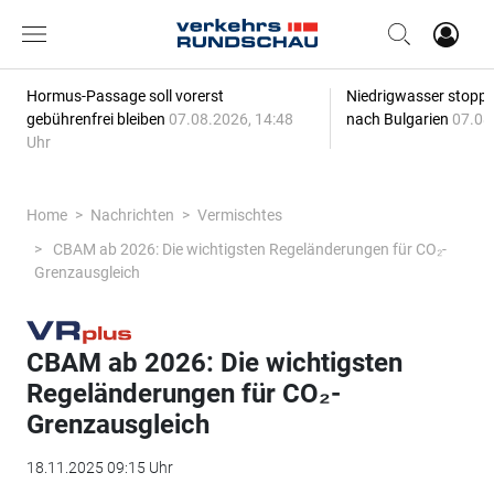
Hormus-Passage soll vorerst
Niedrigwasser stoppt
gebührenfrei bleiben
07.08.2026, 14:48
nach Bulgarien
07.08
Uhr
Home
Nachrichten
Vermischtes
CBAM ab 2026: Die wichtigsten Regeländerungen für CO₂-
Grenzausgleich
CBAM ab 2026: Die wichtigsten
Regeländerungen für CO₂-
Grenzausgleich
18.11.2025 09:15 Uhr