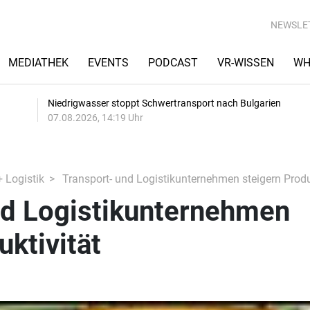
NEWSLE
MEDIATHEK
EVENTS
PODCAST
VR-WISSEN
WH
Niedrigwasser stoppt Schwertransport nach Bulgarien
07.08.2026, 14:19 Uhr
+ Logistik
Transport- und Logistikunternehmen steigern Produ
nd Logistikunternehmen
uktivität