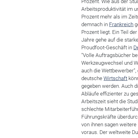
Prozent. Wie aus der Stud
Arbeitsproduktivität im 
Prozent mehr als im Zei
demnach in
Frankreich
ge
Prozent liegt. Ein Teil 
Jahre gehe auf die stark
Proudfoot-Geschäft in
D
"Volle Auftragsbücher b
Werkzeugwechsel und War
auch die Wettbewerber", 
deutsche
Wirtschaft
könn
gegeben werden. Auch die
Abläufe effizienter zu g
Arbeitszeit sieht die S
schlechte Mitarbeiterfü
Führungskräfte überdurch
von ihnen sagen weitere 
voraus. Der weltweite Dur