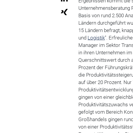
Ergebnissen kommt die si
Unternehmensberatung P
Basis von rund 2.500 Ana
Ländern durchgeführt wu
15 Ländern befragt, knap
und
Logistik
". Erfreulic
Manager im Sektor Transp
in ihren Unternehmen im 
Querschnittswert durch al
Prozent der Führungskräf
die Produktivitätssteiger
auf über 20 Prozent. Nur
Produktivitätsentwicklun
gingen von einer gleichb
Produktivitätszuwachs ve
gefolgt vom Bereich Kons
Großhandels gingen rund 
von einer Produktivitäts