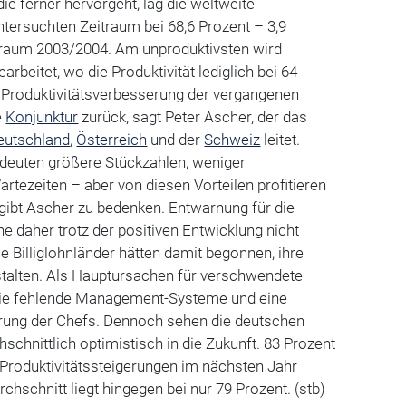
ie ferner hervorgeht, lag die weltweite
untersuchten Zeitraum bei 68,6 Prozent – 3,9
traum 2003/2004. Am unproduktivsten wird
arbeitet, wo die Produktivität lediglich bei 64
der Produktivitätsverbesserung der vergangenen
e
Konjunktur
zurück, sagt Peter Ascher, der das
eutschland
,
Österreich
und der
Schweiz
leitet.
edeuten größere Stückzahlen, weniger
tezeiten – aber von diesen Vorteilen profitieren
gibt Ascher zu bedenken. Entwarnung für die
e daher trotz der positiven Entwicklung nicht
 Billiglohnländer hätten damit begonnen, ihre
estalten. Als Hauptursachen für verschwendete
tudie fehlende Management-Systeme und eine
hrung der Chefs. Dennoch sehen die deutschen
schnittlich optimistisch in die Zukunft. 83 Prozent
Produktivitätssteigerungen im nächsten Jahr
chschnitt liegt hingegen bei nur 79 Prozent. (stb)