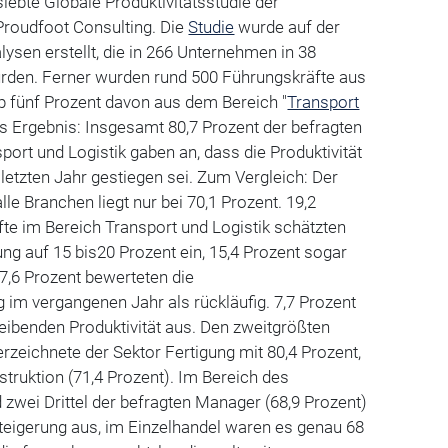
ebte Globale Produktivitätsstudie der
roudfoot Consulting. Die
Studie
wurde auf der
lysen erstellt, die in 266 Unternehmen in 38
rden. Ferner wurden rund 500 Führungskräfte aus
p fünf Prozent davon aus dem Bereich "
Transport
hes Ergebnis: Insgesamt 80,7 Prozent der befragten
ort und Logistik gaben an, dass die Produktivität
letzten Jahr gestiegen sei. Zum Vergleich: Der
le Branchen liegt nur bei 70,1 Prozent. 19,2
te im Bereich Transport und Logistik schätzten
ung auf 15 bis20 Prozent ein, 15,4 Prozent sogar
 7,6 Prozent bewerteten die
g im vergangenen Jahr als rückläufig. 7,7 Prozent
leibenden Produktivität aus. Den zweitgrößten
rzeichnete der Sektor Fertigung mit 80,4 Prozent,
truktion (71,4 Prozent). Im Bereich des
zwei Drittel der befragten Manager (68,9 Prozent)
steigerung aus, im Einzelhandel waren es genau 68