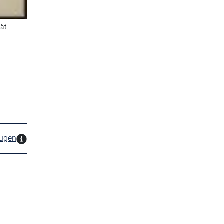
tät
zugen