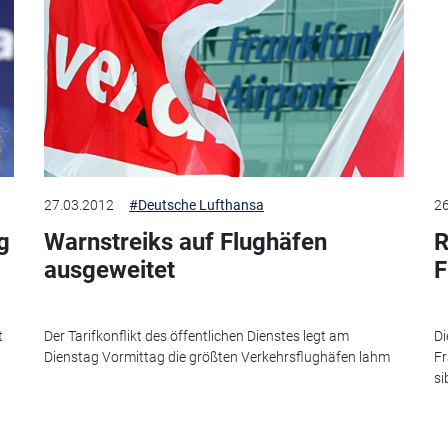
27.03.2012
#Deutsche Lufthansa
26
g
Warnstreiks auf Flughäfen
R
ausgeweitet
F
t
Der Tarifkonflikt des öffentlichen Dienstes legt am
Di
Dienstag Vormittag die größten Verkehrsflughäfen lahm
Fr
si