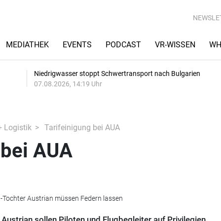
NEWSLE
MEDIATHEK
EVENTS
PODCAST
VR-WISSEN
WH
Niedrigwasser stoppt Schwertransport nach Bulgarien
07.08.2026, 14:19 Uhr
+ Logistik
Tarifeinigung bei AUA
 bei AUA
sa-Tochter Austrian müssen Federn lassen
ustrian sollen Piloten und Flugbegleiter auf Privilegien