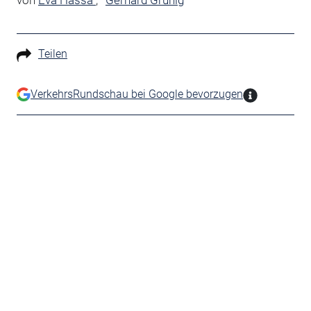
von
Eva Hassa
,
Gerhard Grünig
Teilen
VerkehrsRundschau bei Google bevorzugen