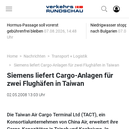
Hormus-Passage soll vorerst
Niedrigwasser stoppt
gebührenfrei bleiben
07.08.2026, 14:48
nach Bulgarien
07.08
Uhr
Home
Nachrichten
Transport + Logistik
Siemens liefert Cargo-Anlagen für zwei Flughäfen in Taiwan
Siemens liefert Cargo-Anlagen für
zwei Flughäfen in Taiwan
02.05.2008 13:03 Uhr
Die Taiwan Air Cargo Terminal Ltd (TACT), ein
Konsortialunternehmen von China Air, erweitert ihre