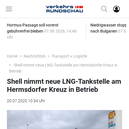
Hormus-Passage soll vorerst
Niedrigwasser stoppt
gebührenfrei bleiben
07.08.2026, 14:48
nach Bulgarien
07.08
Uhr
Home
Nachrichten
Transport + Logistik
Shell nimmt neue LNG-Tankstelle am Hermsdorfer Kreuz in
Betrieb
Shell nimmt neue LNG-Tankstelle am
Hermsdorfer Kreuz in Betrieb
20.07.2020 10:34 Uhr