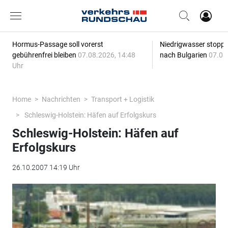
Hormus-Passage soll vorerst
Niedrigwasser stoppt
gebührenfrei bleiben
07.08.2026, 14:48
nach Bulgarien
07.08
Uhr
Home
Nachrichten
Transport + Logistik
Schleswig-Holstein: Häfen auf Erfolgskurs
Schleswig-Holstein: Häfen auf
Erfolgskurs
26.10.2007 14:19 Uhr