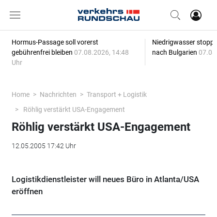
Hormus-Passage soll vorerst
Niedrigwasser stoppt
gebührenfrei bleiben
07.08.2026, 14:48
nach Bulgarien
07.08
Uhr
Home
Nachrichten
Transport + Logistik
Röhlig verstärkt USA-Engagement
Röhlig verstärkt USA-Engagement
12.05.2005 17:42 Uhr
Logistikdienstleister will neues Büro in Atlanta/USA
eröffnen