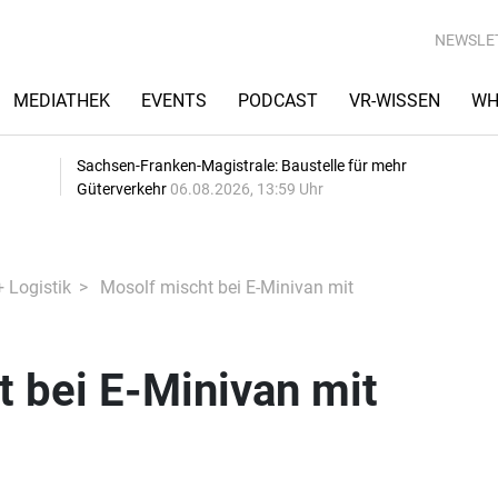
NEWSLE
MEDIATHEK
EVENTS
PODCAST
VR-WISSEN
WH
Sachsen-Franken-Magistrale: Baustelle für mehr
Güterverkehr
06.08.2026, 13:59 Uhr
+ Logistik
Mosolf mischt bei E-Minivan mit
 bei E-Minivan mit