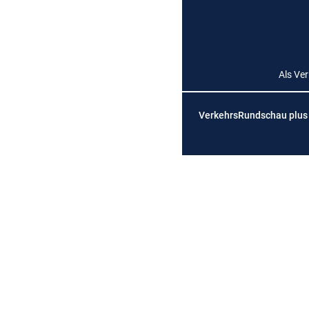
Als Ve
VerkehrsRundschau plus is