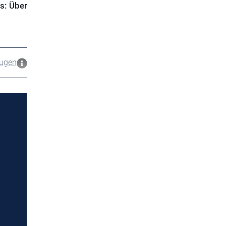
os: Über
zugen