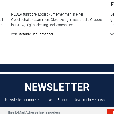
F
t
REDER führt drei Logistikunternehmen in einer
De
ll
Gesellschaft zusammen. Gleichzeitig investiert die Gruppe
gr
an.
in E‑Lkw, Digitalisierung und Wachstum.
Re
von
Stefanie Schuhmacher
v
NEWSLETTER
Newsletter abonnieren und keine Branchen-News mehr verpassen.