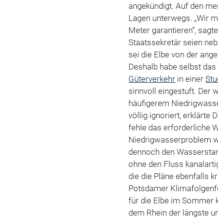
angekündigt. Auf den mei
Lagen unterwegs. „Wir m
Meter garantieren“, sagt
Staatssekretär seien neb
sei die Elbe von der ange
Deshalb habe selbst da
Güterverkehr
in einer
Stu
sinnvoll eingestuft. Der
häufigerem Niedrigwasse
völlig ignoriert, erklärte
fehle das erforderliche
Niedrigwasserproblem wei
dennoch den Wasserstand 
ohne den Fluss kanalarti
die die Pläne ebenfalls k
Potsdamer Klimafolgenfo
für die Elbe im Sommer k
dem Rhein der längste u