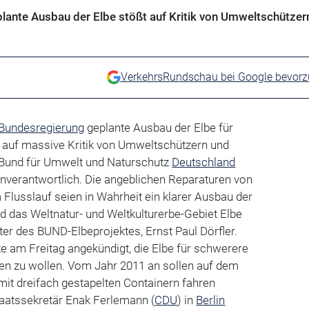
lante Ausbau der Elbe stößt auf Kritik von Umweltschützer
VerkehrsRundschau bei Google bevor
Bundesregierung
geplante Ausbau der Elbe für
t auf massive Kritik von Umweltschützern und
r Bund für Umwelt und Naturschutz
Deutschland
nverantwortlich. Die angeblichen Reparaturen von
usslauf seien in Wahrheit ein klarer Ausbau der
nd das Weltnatur- und Weltkulturerbe-Gebiet Elbe
iter des BUND-Elbeprojektes, Ernst Paul Dörfler.
e am Freitag angekündigt, die Elbe für schwerere
en zu wollen. Vom Jahr 2011 an sollen auf dem
it dreifach gestapelten Containern fahren
taatssekretär Enak Ferlemann (
CDU
) in
Berlin