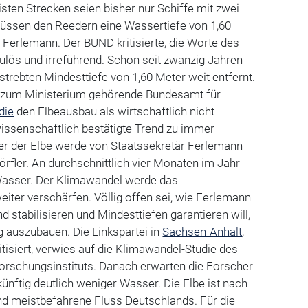
sten Strecken seien bisher nur Schiffe mit zwei
üssen den Reedern eine Wassertiefe von 1,60
e Ferlemann. Der BUND kritisierte, die Worte des
ulös und irreführend. Schon seit zwanzig Jahren
strebten Mindesttiefe von 1,60 Meter weit entfernt.
s zum Ministerium gehörende Bundesamt für
die
den Elbeausbau als wirtschaftlich nicht
 wissenschaftlich bestätigte Trend zu immer
r der Elbe werde von Staatssekretär Ferlemann
 Dörfler. An durchschnittlich vier Monaten im Jahr
 Wasser. Der Klimawandel werde das
ter verschärfen. Völlig offen sei, wie Ferlemann
stabilisieren und Mindesttiefen garantieren will,
g auszubauen. Die Linkspartei in
Sachsen-Anhalt
,
ritisiert, verwies auf die Klimawandel-Studie des
rschungsinstituts. Danach erwarten die Forscher
ünftig deutlich weniger Wasser. Die Elbe ist nach
nd meistbefahrene Fluss Deutschlands. Für die