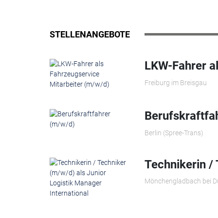
STELLENANGEBOTE
LKW-Fahrer al
Freiburg im Breisgau
Berufskraftfa
Berlin (Spree-Trans)
Technikerin /
Mönchengladbach bei D