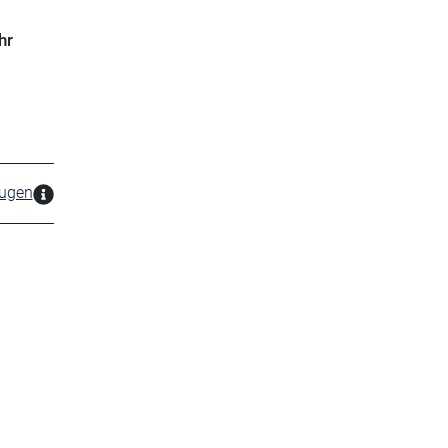
hr
zugen