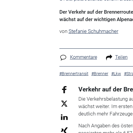
Der Verkehr auf der Brennerrout
wächst auf der wichtigen Alpena
von
Stefanie Schuhmacher
Kommentare
Teilen
#Brennertransit
#Brenner
#Lkw
#Str
Verkehr auf der Br
Die Verkehrsbelastung a
wächst weiter. Im erste
deutlich mehr Fahrzeuge 
Nach Angaben des österr
passierten mehr als 6,57