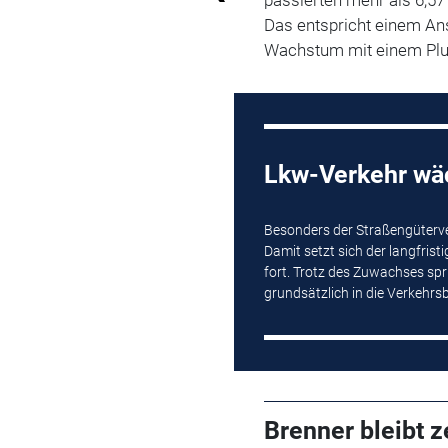
Das entspricht einem Ans
Wachstum mit einem Plus
Lkw-Verkehr wäc
Besonders der Straßengüterve
Damit setzt sich der langfris
fort. Trotz des Zuwachses spr
grundsätzlich in die Verkehr
Brenner bleibt z