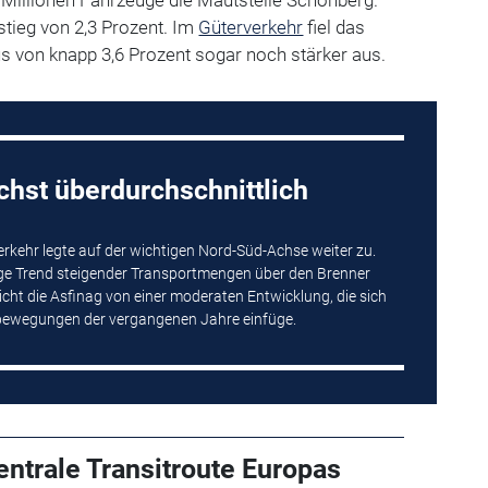
tieg von 2,3 Prozent. Im
Güterverkehr
fiel das
 von knapp 3,6 Prozent sogar noch stärker aus.
hst überdurchschnittlich
rkehr legte auf der wichtigen Nord-Süd-Achse weiter zu.
tige Trend steigender Transportmengen über den Brenner
icht die Asfinag von einer moderaten Entwicklung, die sich
sbewegungen der vergangenen Jahre einfüge.
entrale Transitroute Europas