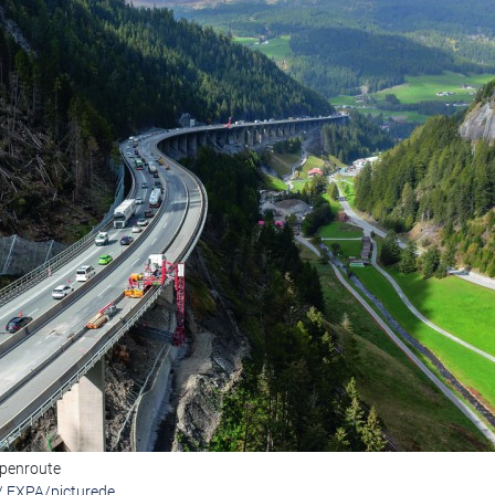
lpenroute
r/ EXPA/picturede