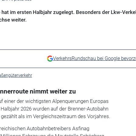
e hat im ersten Halbjahr zugelegt. Besonders der Lkw-Verke
chse weiter.
VerkehrsRundschau bei Google bevor
aßengüterverkehr
ennerroute nimmt weiter zu
uf einer der wichtigsten Alpenquerungen Europas
n Halbjahr 2026 wurden auf der Brenner-Autobahn
gezählt als im Vergleichszeitraum des Vorjahres.
eichischen Autobahnbetreibers Asfinag
 Millionen Fahrzeuge die Mautstelle Schönberg.