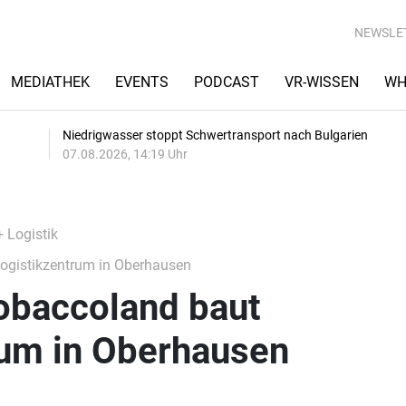
NEWSLE
MEDIATHEK
EVENTS
PODCAST
VR-WISSEN
WH
Niedrigwasser stoppt Schwertransport nach Bulgarien
07.08.2026, 14:19 Uhr
+ Logistik
ogistikzentrum in Oberhausen
obaccoland baut
rum in Oberhausen