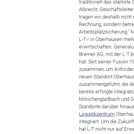
traditionell das stärkste 
Albrecht, Geschäftsleite
tragen wir deshalb nicht
Rechnung, sondern betrei
Arbeitsplatzsicherung." 
L-T r in Oberhausen mehr
erwirtschaften. General
Bremer AG, mit der L-T 
hat. Seit seiner Fusion 1
zusammen, um Anforderu
neuen Standort Oberhaus
zusammengeführt, die der
bereits erfolgte Integra
Mönchengladbach und Go
Standorte darüber hinaus
Logistikzentrum
Oberhaus
integriert. Um die Zukun
hat L-T nicht nur auf Er