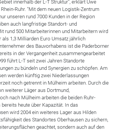
Gebiet innerhalb der L-T Struktur", erklärt Uwe
r Rhein-Ruhr. "Mit dem neuen Logistik-Zentrum
 nur unseren rund 7000 Kunden in der Region
ben auch langfristige Standort- und
Mit rund 500 Mitarbeiterinnen und Mitarbeitern wird
 als 1,3 Milliarden Euro Umsatz jährlich
unternehmer des Bauvorhabens ist die Paderborner
bereits in der Vergangenheit zusammengearbeitet
999 führt L-T seit zwei Jahren Standorte
ngen zu bündeln und Synergien zu schöpfen. Am
en werden künftig zwei Niederlassungen
zeit noch getrennt in Mülheim arbeiten. Durch die
tion weiterer Läger aus Dortmund,
ch nach Mülheim arbeiten die beiden Ruhr-
 bereits heute über Kapazität. In das
en wird 2004 ein weiteres Lager aus Hilden
ftsfähigkeit des Standortes Oberhausen zu sichern,
weiterungsflächen geachtet, sondern auch auf den