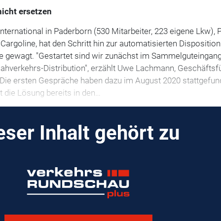
nicht ersetzen
nternational in Paderborn (530 Mitarbeiter, 223 eigene Lkw), 
argoline, hat den Schritt hin zur automatisierten Disposition
gewagt. "Gestartet sind wir zunächst im Sammelguteingang
ahverkehrs-Distribution", erzählt Uwe Lachmann, Geschäftsf
 Die ersten Gespräche haben dazu im August 2020 stattgefun
t die Lösung bereits in den…
eser Inhalt gehört zu