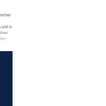
Partner
 und in
ührer
den -