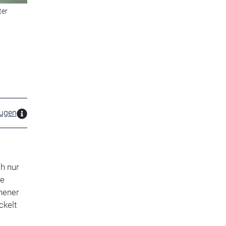
ter
zugen
h nur
te
hener
ckelt