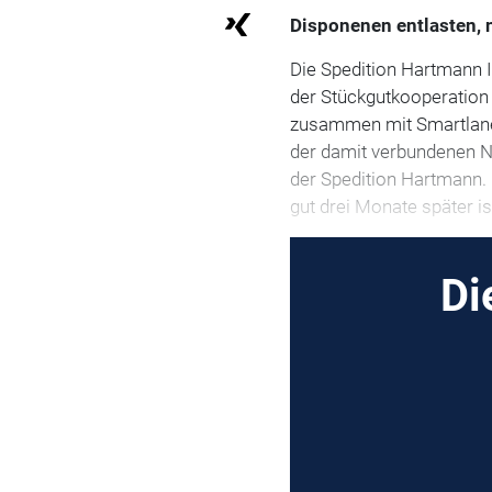
Disponenen entlasten, 
Die Spedition Hartmann I
der Stückgutkooperation C
zusammen mit Smartlane 
der damit verbundenen N
der Spedition Hartmann.
gut drei Monate später is
Di