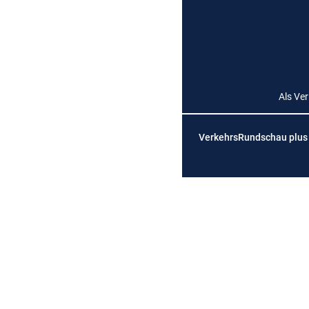
Als Ve
VerkehrsRundschau plus is