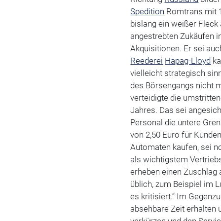
Spedition
Romtrans mit 1
bislang ein weißer Fleck
angestrebten Zukäufen i
Akquisitionen. Er sei au
Reederei
Hapag-Lloyd
ka
vielleicht strategisch si
des Börsengangs nicht 
verteidigte die umstritt
Jahres. Das sei angesich
Personal die untere Gre
von 2,50 Euro für Kunden,
Automaten kaufen, sei n
als wichtigstem Vertrieb
erheben einen Zuschlag 
üblich, zum Beispiel im 
es kritisiert.“ Im Gegen
absehbare Zeit erhalten 