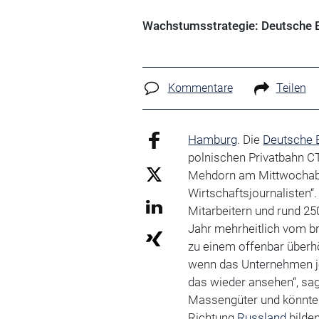
Wachstumsstrategie: Deutsche Ba
Kommentare
Teilen
Hamburg
. Die
Deutsche 
polnischen Privatbahn C
Mehdorn am Mittwochab
Wirtschaftsjournalisten
Mitarbeitern und rund 2
Jahr mehrheitlich vom b
zu einem offenbar überhö
wenn das Unternehmen je
das wieder ansehen“, sag
Massengüter und könnte 
Richtung
Russland
bilde