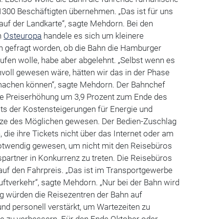
300 Beschäftigten übernehmen. „Das ist für uns
 auf der Landkarte“, sagte Mehdorn. Bei den
n
Osteuropa
handele es sich um kleinere
ch gefragt worden, ob die Bahn die Hamburger
ufen wolle, habe aber abgelehnt. „Selbst wenn es
nnvoll gewesen wäre, hätten wir das in der Phase
machen können“, sagte Mehdorn. Der Bahnchef
ene Preiserhöhung um 3,9 Prozent zum Ende des
ts der Kostensteigerungen für Energie und
nze des Möglichen gewesen. Der Bedien-Zuschlag
 die ihre Tickets nicht über das Internet oder am
otwendig gewesen, um nicht mit den Reisebüros
spartner in Konkurrenz zu treten. Die Reisebüros
auf den Fahrpreis. „Das ist im Transportgewerbe
Luftverkehr“, sagte Mehdorn. „Nur bei der Bahn wird
zug würden die Reisezentren der Bahn auf
und personell verstärkt, um Wartezeiten zu