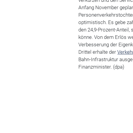
verkürzen und den Servi
Anfang November geplan
Personenverkehrstochter
optimistisch. Es gebe zah
den 24,9-Prozent-Anteil, 
könne. Von dem Erlös wer
Verbesserung der Eigenka
Drittel erhalte der
Verkeh
Bahn-Infrastruktur ausge
Finanzminister. (dpa)