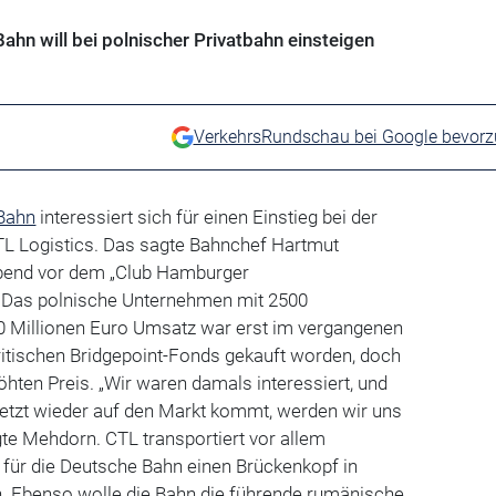
hn will bei polnischer Privatbahn einsteigen
VerkehrsRundschau bei Google bevor
Bahn
interessiert sich für einen Einstieg bei der
TL Logistics. Das sagte Bahnchef Hartmut
end vor dem „Club Hamburger
“. Das polnische Unternehmen mit 2500
50 Millionen Euro Umsatz war erst im vergangenen
ritischen Bridgepoint-Fonds gekauft worden, doch
hten Preis. „Wir waren damals interessiert, und
tzt wieder auf den Markt kommt, werden wir uns
te Mehdorn. CTL transportiert vor allem
für die Deutsche Bahn einen Brückenkopf in
n. Ebenso wolle die Bahn die führende rumänische