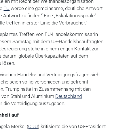
e seien mit Recht der Welthandelsorganisation
ie
EU
werde eine gemeinsame, deutliche Antwort
ie Antwort zu finden.“ Eine „Eskalationsspirale“
e treffen in erster Linie die Verbraucher.“
n geplantes Treffen von EU-Handelskommissarin
iesem Samstag mit dem US-Handelsbeauftragten
ndesregierung stehe in einem engen Kontakt zur
e darum, globale Überkapazitäten auf dem
u lösen.
schen Handels- und Verteidigungsfragen sieht
eiche seien völlig verschieden und getrennt
ten. Trump hatte im Zusammenhang mit den
e von Stahl und Aluminium
Deutschland
r die Verteidigung auszugeben.
nheit auf
gela Merkel (
CDU
) kritisierte die von US-Präsident