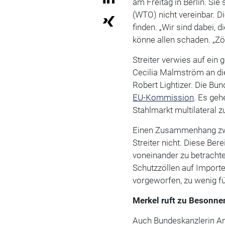
am Freitag in Berlin. Si
(WTO) nicht vereinbar. D
finden. „Wir sind dabei, d
könne allen schaden. „Zöll
Streiter verwies auf ei
Cecilia Malmström an d
Robert Lightizer. Die Bu
EU-Kommission
. Es geh
Stahlmarkt multilateral z
Einen Zusammenhang zwi
Streiter nicht. Diese Ber
voneinander zu betrach
Schutzzöllen auf Import
vorgeworfen, zu wenig fü
Merkel ruft zu Besonne
Auch Bundeskanzlerin An