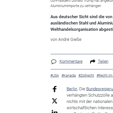
US-Präsident Donald Trump hat angekündi
Aluminiumimporte zu verhängen
Aus deutscher Sicht sind die von
ausländischen Stahl und Alumini
Welthandelsorganisation abgest
von André Gieße
Kommentare
Teilen
#USA
#Kanada
#Zollrecht
#Recht im
Berlin
. Die
Bundesregier
verhängten Schutzzölle 
nichts mit der nationale
wirtschaftlichen Interes