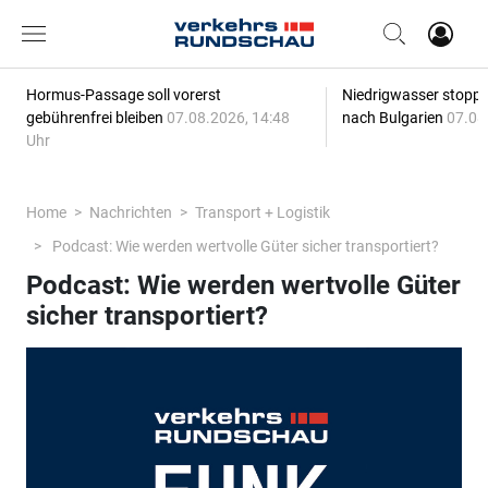
Hormus-Passage soll vorerst
Niedrigwasser stoppt
gebührenfrei bleiben
07.08.2026, 14:48
nach Bulgarien
07.08
Uhr
Home
Nachrichten
Transport + Logistik
Podcast: Wie werden wertvolle Güter sicher transportiert?
Podcast: Wie werden wertvolle Güter
sicher transportiert?