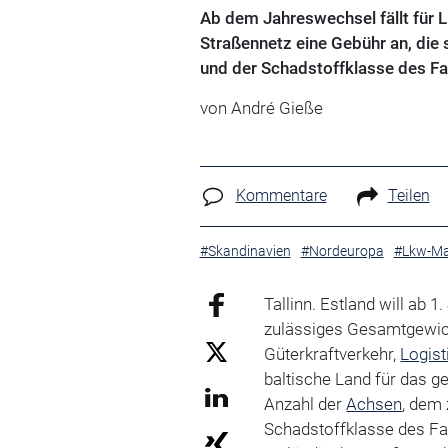
Ab dem Jahreswechsel fällt für
Straßennetz eine Gebühr an, die
und der Schadstoffklasse des Fah
von André Gieße
Kommentare
Teilen
#Skandinavien
#Nordeuropa
#Lkw-Ma
Tallinn. Estland will ab 
zulässiges Gesamtgewich
Güterkraftverkehr,
Logist
baltische Land für das g
Anzahl der
Achsen
, dem
Schadstoffklasse des Fah