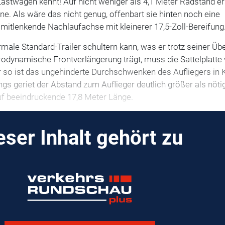
astwagen kennt! Auf nicht weniger als 4,1 Meter Radstand er
ne. Als wäre das nicht genug, offenbart sie hinten noch eine
h mitlenkende Nachlaufachse mit kleinerer 17,5-Zoll-Bereifung
male Standard-Trailer schultern kann, was er trotz seiner Üb
aerodynamische Frontverlängerung trägt, muss die Sattelplatte
r so ist das ungehinderte Durchschwenken des Aufliegers in 
ngs geriet der Abstand zum Auflieger deutlich größer als nöti
f beeindruckende 17,8 Meter Länge.
eser Inhalt gehört zu