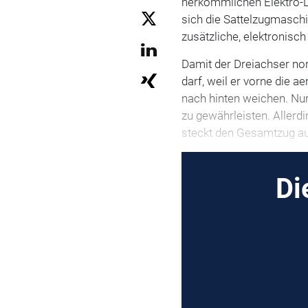
herkömmlichen Elektro-L
sich die Sattelzugmaschi
zusätzliche, elektronisc
Damit der Dreiachser nor
darf, weil er vorne die 
nach hinten weichen. Nu
zu gewährleisten. Allerdi
steckt den Gesamtzug au
Di