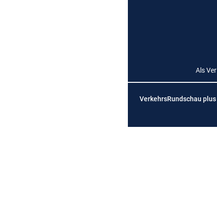
Als Ve
VerkehrsRundschau plus is