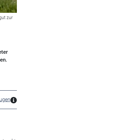
gut zur
eter
en.
zugen