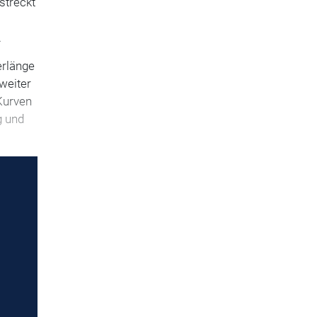
streckt
.
erlänge
 weiter
Kurven
g und