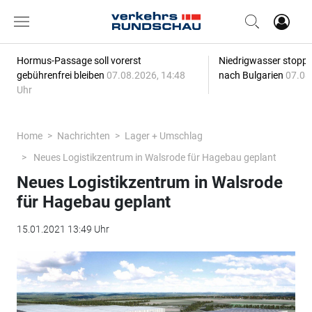
Hormus-Passage soll vorerst
Niedrigwasser stoppt
gebührenfrei bleiben
07.08.2026, 14:48
nach Bulgarien
07.08
Uhr
Home
Nachrichten
Lager + Umschlag
Neues Logistikzentrum in Walsrode für Hagebau geplant
Neues Logistikzentrum in Walsrode
für Hagebau geplant
15.01.2021 13:49 Uhr