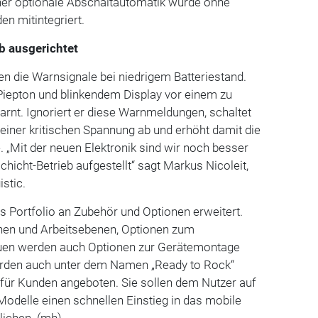
her optionale Abschaltautomatik wurde ohne
n mitintegriert.
b ausgerichtet
en die Warnsignale bei niedrigem Batteriestand.
Piepton und blinkendem Display vor einem zu
rnt. Ignoriert er diese Warnmeldungen, schaltet
einer kritischen Spannung ab und erhöht damit die
. „Mit der neuen Elektronik sind wir noch besser
hicht-Betrieb aufgestellt“ sagt Markus Nicoleit,
stic.
 Portfolio an Zubehör und Optionen erweitert.
hen und Arbeitsebenen, Optionen zum
auen werden auch Optionen zur Gerätemontage
erden auch unter dem Namen „Ready to Rock“
 für Kunden angeboten. Sie sollen dem Nutzer auf
Modelle einen schnellen Einstieg in das mobile
lichen. (mh)