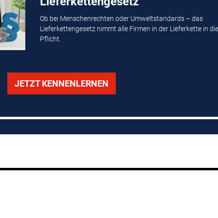
Lieferkettengesetz
Ob bei Menschenrechten oder Umweltstandards – das
Lieferkettengesetz nimmt alle Firmen in der Lieferkette in di
Pflicht.
JETZT KENNENLERNEN