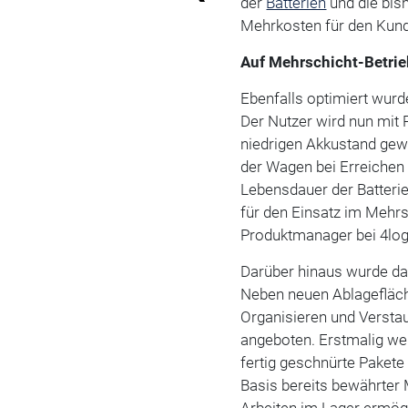
der
Batterien
und die bis
Mehrkosten für den Kunde
Auf Mehrschicht-Betrie
Ebenfalls optimiert wurd
Der Nutzer wird nun mit 
niedrigen Akkustand gewa
der Wagen bei Erreichen 
Lebensdauer der Batterie
für den Einsatz im Mehrsc
Produktmanager bei 4logi
Darüber hinaus wurde das
Neben neuen Ablagefläc
Organisieren und Verst
angeboten. Erstmalig w
fertig geschnürte Pakete
Basis bereits bewährter 
Arbeiten im Lager ermög